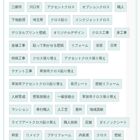
三郷市
川口市
アクセントクロス
オプションクロス
職人
下地処理
埼玉県
クロス貼り
インクジェットクロス
デジタルプリント壁紙
オリジナルデザイン
クロス工事
床工事
改修工事
貼って剥がせる壁紙
リフォーム
浴室
日常
特殊工事
クロス張り替え
アクセントクロス張り替え
テナント工事
草加市クロス貼り替え
草加市アクセントクロス貼り替え
長尺シート
壁紙リフォーム
人材育成
壁装技能士
一級技能士
草加市クロス張り替え
マンション
孝行職人
人工芝
屋外
地域貢献
ライフアートクロス貼り替え
職人技術
店舗
ダイノックシート
和室
リメイク
プチリフォーム
内装屋
クロス
壁紙