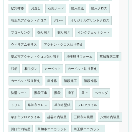
壁穴補修
お直し
石膏ボード
輸入壁紙
輸入クロス
埼玉県アクセントクロス
グレー
オリジナルプリントクロス
フローリング
張り替え
貼り替え
インクジェットシート
ウィリアムモリス
アクセントクロス貼り替え
草加市アクセントクロス張り替え
埼玉県リフォーム
草加市床工事
和柄
和モダン
カーペット
カーペット貼り替え
カーペット張り替え
床補修
階段施工
階段補修
防滑シート
階段工事
階段
廊下
屋上
ベランダ
トリム
草加市クロス
草加市壁紙
フロアタイル
草加市フロアタイル
越谷市内装屋
三郷市内装屋
八潮市内装屋
川口市内装屋
草加市エコカラット
埼玉県エコカラット