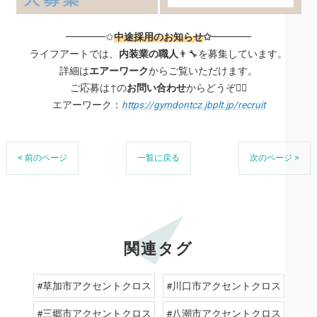
━━━━✩
中途採用のお知らせ
✩
━━━━
ライフアートでは、
内装業の職人
👨‍🔧を募集しています。
詳細は
エアーワーク
からご覧いただけます。
ご応募は↑の
お問い合わせ
からどうぞ🙆‍♂️
エアーワーク：
https://gymdontcz.jbplt.jp/recruit
< 前のページ
一覧に戻る
次のページ >
関連タグ
#草加市アクセントクロス
#川口市アクセントクロス
#三郷市アクセントクロス
#八潮市アクセントクロス