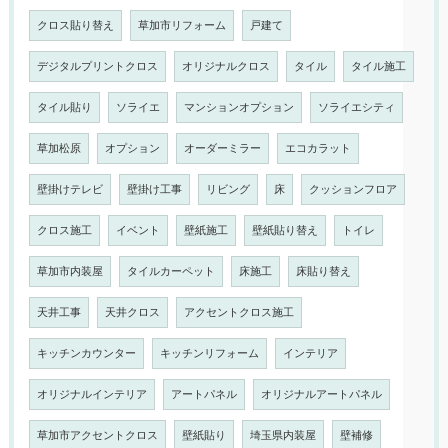
クロス貼り替え
草加市リフォーム
戸建て
デジタルプリントクロス
オリジナルクロス
タイル
タイル施工
タイル貼り
ソライエ
マンションオプション
ソライエシティ
草加松原
オプション
オーダーミラー
エコカラット
壁掛けテレビ
壁掛け工事
リビング
床
クッションフロア
クロス施工
イベント
壁紙施工
壁紙貼り替え
トイレ
草加市内装屋
タイルカーペット
床施工
床貼り替え
天井工事
天井クロス
アクセントクロス施工
キッチンカウンター
キッチンリフォーム
インテリア
オリジナルインテリア
アートパネル
オリジナルアートパネル
草加市アクセントクロス
壁紙貼り
埼玉県内装屋
壁補修