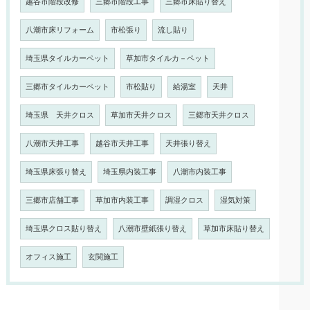
越谷市階段改修
三郷市階段工事
三郷市床貼り替え
八潮市床リフォーム
市松張り
流し貼り
埼玉県タイルカーペット
草加市タイルカ－ペット
三郷市タイルカーペット
市松貼り
給湯室
天井
埼玉県 天井クロス
草加市天井クロス
三郷市天井クロス
八潮市天井工事
越谷市天井工事
天井張り替え
埼玉県床張り替え
埼玉県内装工事
八潮市内装工事
三郷市店舗工事
草加市内装工事
調湿クロス
湿気対策
埼玉県クロス貼り替え
八潮市壁紙張り替え
草加市床貼り替え
オフィス施工
玄関施工