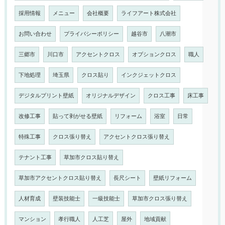
採用情報
メニュー
会社概要
ライフアート株式会社
お問い合わせ
プライバシーポリシー
越谷市
八潮市
三郷市
川口市
アクセントクロス
オプションクロス
職人
下地処理
埼玉県
クロス貼り
インクジェットクロス
デジタルプリント壁紙
オリジナルデザイン
クロス工事
床工事
改修工事
貼って剥がせる壁紙
リフォーム
浴室
日常
特殊工事
クロス張り替え
アクセントクロス張り替え
テナント工事
草加市クロス貼り替え
草加市アクセントクロス貼り替え
長尺シート
壁紙リフォーム
人材育成
壁装技能士
一級技能士
草加市クロス張り替え
マンション
孝行職人
人工芝
屋外
地域貢献