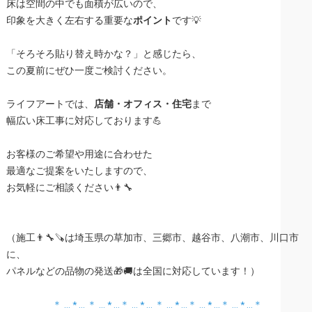
床は空間の中でも面積が広いので、
印象を大きく左右する重要な
ポイント
です💡
「そろそろ貼り替え時かな？」と感じたら、
この夏前にぜひ一度ご検討ください。
ライフアートでは、
店舗・オフィス・住宅
まで
幅広い床工事に対応しております💪
お客様のご希望や用途に合わせた
最適なご提案をいたしますので、
お気軽にご相談ください👨‍🔧
（施工👨‍🔧🪚は埼玉県の草加市、三郷市、越谷市、八潮市、川口市
に、
パネルなどの品物の発送🎁🚚は全国に対応しています！）
＊ … * … ＊ … * …＊ … * … ＊ … * …＊ … * …＊ … * …＊