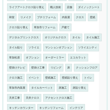
ライフアートクロス貼り替え
職人技術
店舗
ダイノックシート
和室
リメイク
プチリフォーム
内装屋
クロス
壁紙
クロス貼り替え
草加市リフォーム
戸建て
デジタルプリントクロス
オリジナルクロス
タイル
タイル施工
タイル貼り
ソライエ
マンションオプション
ソライエシティ
草加松原
オプション
オーダーミラー
エコカラット
壁掛けテレビ
壁掛け工事
リビング
床
クッションフロア
クロス施工
イベント
壁紙施工
壁紙貼り替え
トイレ
草加市内装屋
タイルカーペット
床施工
床貼り替え
天井工事
天井クロス
アクセントクロス施工
キッチンカウンター
キッチンリフォーム
インテリア