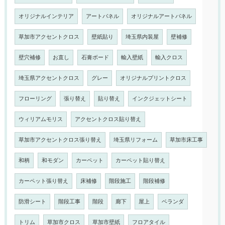
オリジナルインテリア
アートパネル
オリジナルアートパネル
草加市アクセントクロス
壁紙貼り
埼玉県内装屋
壁補修
壁穴補修
お直し
石膏ボード
輸入壁紙
輸入クロス
埼玉県アクセントクロス
グレー
オリジナルプリントクロス
フローリング
張り替え
貼り替え
インクジェットシート
ウィリアムモリス
アクセントクロス貼り替え
草加市アクセントクロス張り替え
埼玉県リフォーム
草加市床工事
和柄
和モダン
カーペット
カーペット貼り替え
カーペット張り替え
床補修
階段施工
階段補修
防滑シート
階段工事
階段
廊下
屋上
ベランダ
トリム
草加市クロス
草加市壁紙
フロアタイル