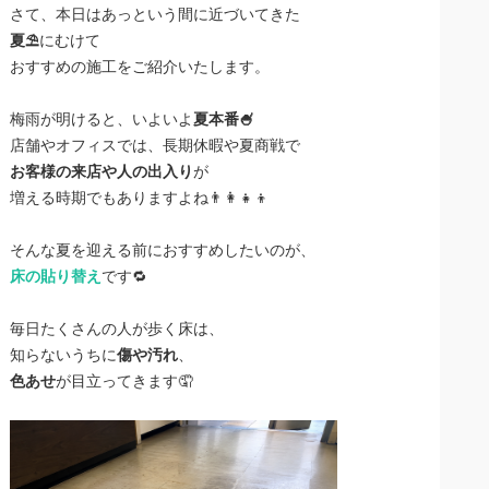
さて、本日はあっという間に近づいてきた
夏⛱️
にむけて
おすすめの施工をご紹介いたします。
梅雨が明けると、いよいよ
夏本番🍧
店舗やオフィスでは、長期休暇や夏商戦で
お客様の来店や人の出入り
が
増える時期でもありますよね👨‍👩‍👧‍👦
そんな夏を迎える前におすすめしたいのが、
床の貼り替え
です🔁
毎日たくさんの人が歩く床は、
知らないうちに
傷や汚れ
、
色あせ
が目立ってきます🤦