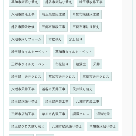
草加市床張り替え
越谷市床貼り替え
埼玉県改修工事
八潮市階段工事
埼玉県階段改修
草加市階段床改修
越谷市階段改修
三郷市階段工事
三郷市床貼り替え
八潮市床リフォーム
市松張り
流し貼り
埼玉県タイルカーペット
草加市タイルカ－ペット
三郷市タイルカーペット
市松貼り
給湯室
天井
埼玉県 天井クロス
草加市天井クロス
三郷市天井クロス
八潮市天井工事
越谷市天井工事
天井張り替え
埼玉県床張り替え
埼玉県内装工事
八潮市内装工事
三郷市店舗工事
草加市内装工事
調湿クロス
湿気対策
埼玉県クロス貼り替え
八潮市壁紙張り替え
草加市床貼り替え